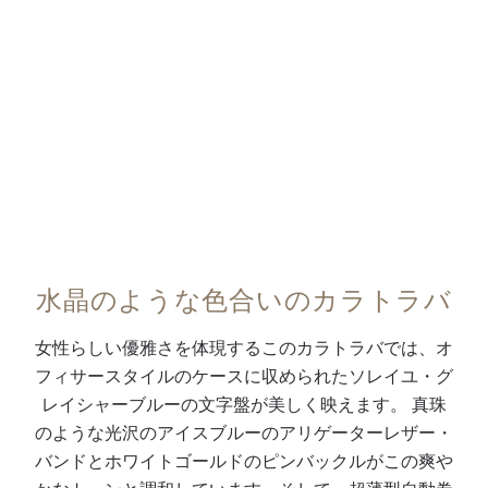
薄
み
リ
ト
・
0:00
/
0:00
型
式
ッ
ゴ
バ
自
バ
シ
ー
ン
動
ー
ュ
ル
ド
巻
を
仕
ド
、
ム
備
上
植
ホ
ー
え
げ
字
ワ
ブ
た
の
カ
イ
メ
オ
ホ
ボ
ト
ン
フ
ワ
シ
ゴ
水晶のような色合いのカラトラバ
ト
ィ
イ
ョ
ー
、
サ
ト
ン
ル
女性らしい優雅さを体現するこのカラトラバでは、オ
キ
ー
ゴ
に
ド
フィサースタイルのケースに収められたソレイユ・グ
ャ
タ
ー
よ
・
レイシャーブルーの文字盤が美しく映えます。 真珠
リ
イ
ル
る
ピ
のような光沢のアイスブルーのアリゲーターレザー・
バ
プ
ド
分
ン
バンドとホワイトゴールドのピンバックルがこの爽や
ー
・
・
ス
バ