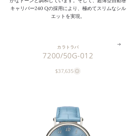
かなトーンと調和しています。そして、超薄型自動巻
2
ケ
ケ
ケ
ッ
キャリバー240 Qの採用により、極めてスリムなシル
4
ー
ー
ー
ク
エットを実現。
0
ス
ス
ル
ル
。
。
。
。
。
カラトラバ
7200/50G-012
$37,635