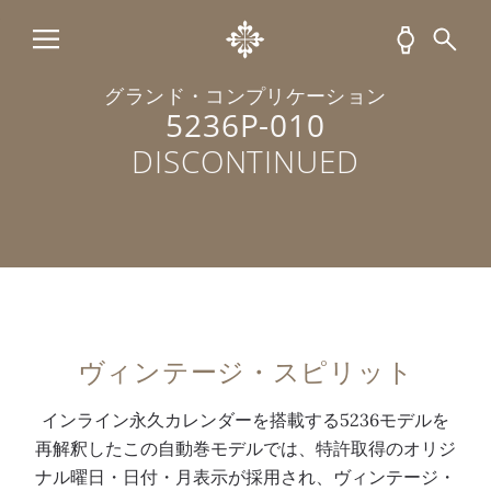
付
る
ワ
示
グ
レ
き
機
イ
。
し
ザ
超
構
ト
6
た
ー
グランド・コンプリケーション
薄
に
ゴ
時
、
・
5236P-010
型
組
ー
位
全
バ
DISCONTINUED
自
み
ル
置
面
ン
動
込
ド
の
ポ
ド
巻
ま
の
ス
リ
、
キ
れ
バ
モ
ッ
プ
ャ
た
ト
ー
シ
ラ
リ
革
ン
ル
ュ
チ
バ
新
型
セ
仕
ナ
ヴィンテージ・スピリット
ー
技
植
コ
上
折
3
術
字
ン
げ
り
インライン永久カレンダーを搭載する5236モデルを
1
に
ア
ド
の
畳
再解釈したこの自動巻モデルでは、特許取得のオリジ
-
関
ワ
と
プ
み
ナル曜日・日付・月表示が採用され、ヴィンテージ・
2
す
ー
ム
ラ
式