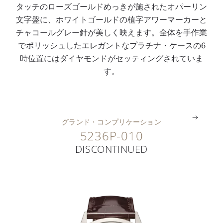
タッチのローズゴールドめっきが施されたオパーリン
6
る
マ
ー
チ
バ
文字盤に、ホワイトゴールドの植字アワーマーカーと
0
3
ー
ン
ナ
ッ
チャコールグレー針が美しく映えます。全体を手作業
P
件
カ
フ
・
ク
でポリッシュしたエレガントなプラチナ・ケースの6
S
の
ー
ェ
ケ
ル
時位置にはダイヤモンドがセッティングされていま
Q
特
と
イ
ー
付
す。
L
許
針
ズ
ス
き
。
。
。
。
。
。
グランド・コンプリケーション
5236P-010
DISCONTINUED