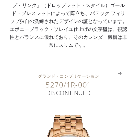
プ・リンク」（ドロップレット・スタイル）ゴール
ム
メ
日
ル
バ
ド・ブレスレットによって際立ち、パテック フィリ
ー
ー
付
ド
ッ
ップ独自の洗練されたデザインの証となっています。
ブ
タ
指
・
ク
エボニーブラック・ソレイユ仕上げの文字盤は、視認
メ
ー
針
ケ
ル
性とバランスに優れており、そのカレンダー機構は非
ン
目
表
ー
付
常にスリムです。
ト
盛
示
ス
き
。
。
。
。
。
グランド・コンプリケーション
5270/1R-001
DISCONTINUED