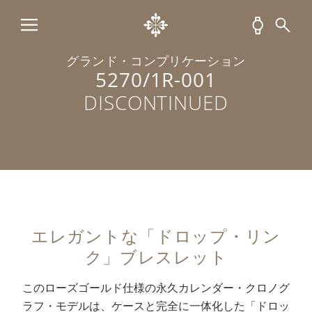
プ
ー
丸
え
ト
の
フ
い
た
、
永
型
窓
、
全
久
指
に
全
面
グランド・コンプリケーション
5270/1R-001
カ
針
昼
面
ポ
レ
。
夜
ポ
リ
DISCONTINUED
ン
ホ
と
リ
ッ
ダ
ワ
閏
ッ
シ
ー
イ
年
シ
ュ
付
ト
を
ュ
仕
き
で
表
仕
上
ク
転
示
上
げ
ロ
写
、
げ
、
エレガントな「ドロップ・リン
ノ
さ
6
ロ
折
ク」ブレスレット
グ
れ
時
ー
り
ラ
た
位
ズ
畳
このローズゴールド仕様の永久カレンダー・クロノグ
フ
タ
置
ゴ
み
ラフ・モデルは、ケースと完全に一体化した「ドロッ
・
キ
に
ー
式