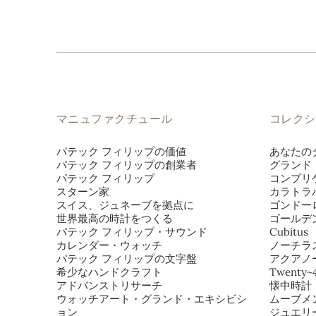
マニュファクチュール
コレクシ
パテック フィリップの価値
あなたの
パテック フィリップの創業者
グランド
パテック フィリップ
コンプリ
スターン家
カラトラ
スイス、ジュネーブを拠点に
ゴンドー
世界最高の時計をつくる
ゴールデ
パテック フィリップ・サウンド
Cubitus
カレンダー・ウォッチ
ノーチラ
パテック フィリップの文字盤
アクアノ
希少なハンドクラフト
Twenty~
アドバンストリサーチ
懐中時計
ウォッチアート・グランド・エキシビシ
ムーブメ
ョン
ジュエリ