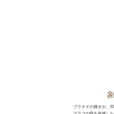
メニュー
0:00
/
0:00
プラチナの輝きが、凹
グラフの時を超越した