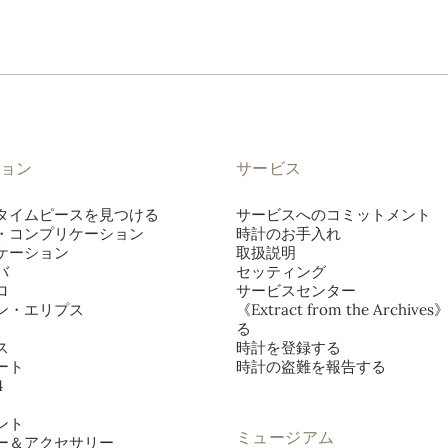
ョン
サービス
タイムピースを見つける
サービスへのコミットメント
・コンプリケーション
時計のお手入れ
ケーション
取扱説明
バ
セッティング
ロ
サービスセンター
ン・エリプス
《Extract from the Archiv
る
ス
時計を登録する
ート
時計の盗難を報告する
4
ント
ミュージアム
ー＆アクセサリー