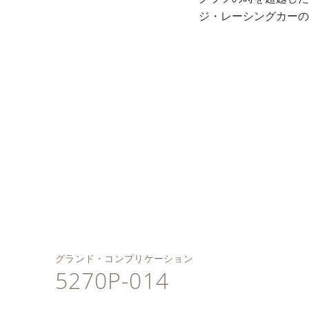
ジ・レーシングカーの
外周に向かって濃くな
るブラック・グラデー
2011年に発表された、
ションのラック・グリ
12時位置に曜日と月表
全面ポリッシュ仕上げ
ブリリアント・ブラッ
パテック フィリップの
ーン文字盤、ホワイト
示窓が横に並び、昼夜
のプラチナ・ケース、
クのアリゲーター・バ
永久カレンダー搭載ク
ゴールドのファセット
と閏年サイクルを丸い
凹型のベゼルと2段ラ
ンド、グリーンのステ
ロノグラフ手巻ムーブ
仕上げ植字アワーマー
小窓に表示、6時位置に
グ、6時位置にダイヤモ
ッチ、プラチナ折り畳
メント、キャリバーCH
カー、ホワイトゴール
日付を指針表示。
ンドをセッティング。
み式バックル。
29-535 PS Q。
ドのファセット仕上げ
ドフィーヌ型時・分
針。
グランド・コンプリケーション
5270P-014