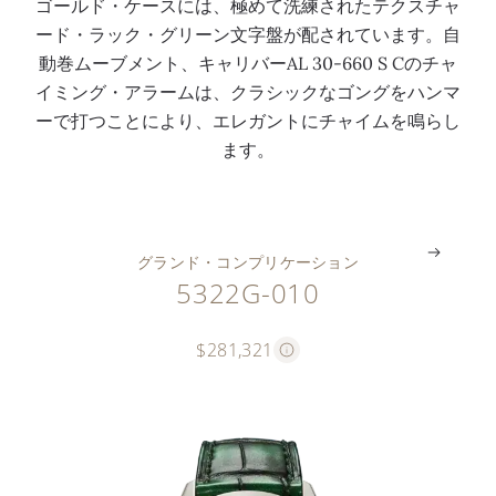
ゴールド・ケースには、極めて洗練されたテクスチャ
ム
術
デ
付
ル
ン
ード・ラック・グリーン文字盤が配されています。自
・
特
ジ
を
）
ド
動巻ムーブメント、キャリバーAL 30-660 S Cのチャ
ウ
許
タ
指
モ
（
イミング・アラームは、クラシックなゴングをハンマ
ォ
を
ル
針
チ
同
ーで打つことにより、エレガントにチャイムを鳴らし
ッ
取
表
表
ー
梱
ます。
チ
得
示
示
フ
）
。
。
。
。
。
。
グランド・コンプリケーション
5322G-010
$281,321