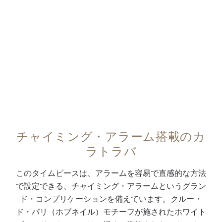
た
ン
時
ボ
ク
0:00
/
0:00
唯
グ
・
タ
仕
一
・
分
ン
上
の
ア
針
に
げ
パ
ラ
1
、
ク
ベ
テ
ー
5
6
ル
ー
ッ
ム
分
時
ー
ジ
ク
、
単
位
・
ュ
フ
ア
位
置
ド
の
ィ
ラ
の
サ
・
カ
チャイミング・アラーム搭載のカ
リ
ー
ア
ブ
パ
ー
ラトラバ
ッ
ム
ラ
ダ
リ
フ
プ
は
ー
イ
（
ス
このタイムピースは、アラームを容易で直感的な方法
・
4
ム
ヤ
ホ
キ
で設定できる、チャイミング・アラームというグラン
チ
件
時
ル
ブ
ン
ド・コンプリケーションを備えています。クルー・
ャ
の
刻
に
ネ
・
ド・パリ（ホブネイル）モチーフが施されたホワイト
イ
技
の
日
イ
バ