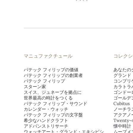
マニュファクチュール
コレクシ
パテック フィリップの価値
あなたの
パテック フィリップの創業者
グランド
パテック フィリップ
コンプリ
スターン家
カラトラ
スイス、ジュネーブを拠点に
ゴンドー
世界最高の時計をつくる
ゴールデ
パテック フィリップ・サウンド
Cubitus
カレンダー・ウォッチ
ノーチラ
パテック フィリップの文字盤
アクアノ
希少なハンドクラフト
Twenty~
アドバンストリサーチ
懐中時計
ウォッチアート・グランド・エキシビシ
ムーブメ