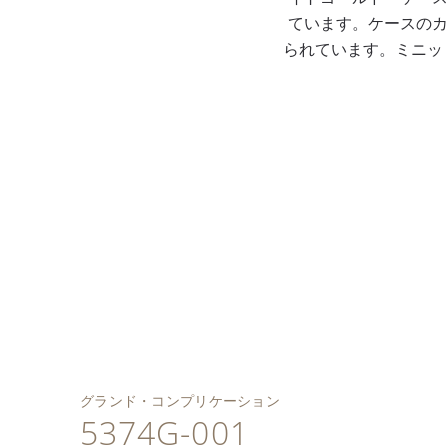
ています。ケースのカ
られています。ミニッ
18金ゴールドの文字盤
プレートに光沢仕上げ
自動巻キャリバーR 27
を施したグラン・フ
ホワイトゴールドの折
Q、2つの「カセドラ
ー・ブルーエナメルの
シャンルヴェ窓に囲ま
凹面ベゼルを備え、側
り畳み式バックル付き
ル」ゴングを備えたミ
文字盤、ホワイトゴー
れた6時位置のムーンフ
面にサテン仕上げを施
ブリリアント・ダスク
ニット・リピーター、
ルドの植字ブレゲ数
ェイズ表示。
した瀟洒なケース。
ブルー・アリゲーター
永久カレンダー。
字。ホワイト夜光付ホ
レザー・バンド。
ワイトゴールド・リー
フ型指針。
グランド・コンプリケーション
5374G-001