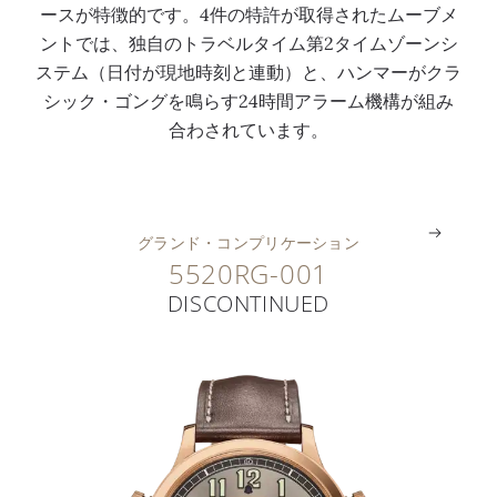
ースが特徴的です。4件の特許が取得されたムーブメ
S
き
ル
ラ
ン
ン
ントでは、独自のトラベルタイム第2タイムゾーンシ
C
ウ
ト
ー
上
バ
ステム（日付が現地時刻と連動）と、ハンマーがクラ
F
ォ
ン
ム
に
ッ
シック・ゴングを鳴らす24時間アラーム機構が組み
U
ッ
加
表
表
ク
合わされています。
S
チ
工
示
示
ル
。
。
。
。
。
。
グランド・コンプリケーション
5520RG-001
DISCONTINUED