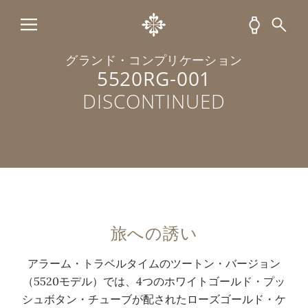
き
唯
現
に
と
バ
自
一
地
囲
ト
ン
動
の
時
ま
ラ
ド
グランド・コンプリケーション
巻
防
刻
れ
ベ
。
5520RG-001
キ
水
は
た
ル
ロ
DISCONTINUED
ャ
ケ
夜
1
タ
ー
リ
ー
光
5
イ
ズ
バ
ス
付
分
ム
ゴ
ー
を
、
単
機
ー
A
備
出
位
能
ル
L
え
発
の
を
ド
3
た
地
デ
プ
の
旅への誘い
0
チ
時
ジ
ッ
ネ
-
ャ
刻
タ
シ
ジ
アラーム・トラベルタイムのツートン・バージョン
6
イ
は
ル
ュ
止
（5520モデル）では、4つのホワイトゴールド・プッ
6
ム
ス
式
ボ
め
シュボタン・チューブが配されたローズゴールド・ケ
0
付
ケ
ア
タ
ピ