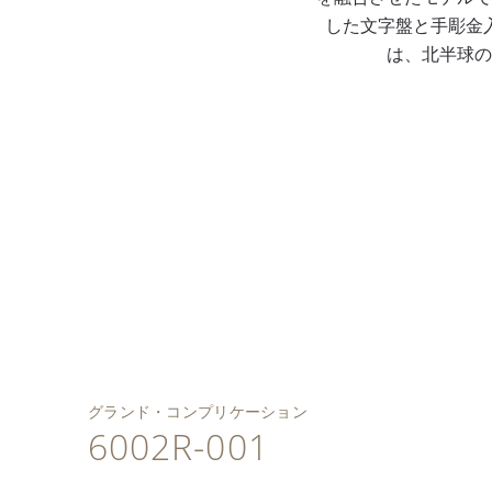
した文字盤と手彫金
は、北半球の
「カセドラル」ゴング
手彫金を施した折り畳
表側では18金ゴールド
12の複雑機構を搭載し
付きミニット・リピー
ケース、ラグ、スライ
み式バックル付きの、
の文字盤プレートにブ
た手巻機械式ムーブメ
ター、トゥールビヨ
シャンルヴェ・エナメ
ドピース、リュウズ、
スクエアスケールをあ
ラウンのグラン・フ
ント。現行コレクショ
ン、レトログラード日
ルの窓とムーンフェイ
針、折り畳み式バック
しらったパティナ仕上
ー・シャンルヴェとク
ンの中では2番目に複雑
付表示針付永久カレン
ズ表示ディスク。
ルに手作業で刻んだ渦
げチェスナット・アリ
ロワゾネ・エナメルを
なタイムピース。
ダー、恒星時表示付き
巻模様。
ゲーターレザー・バン
施した両面ウォッチ。
スカイチャート。
ド。
グランド・コンプリケーション
6002R-001