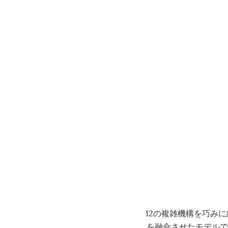
メニュー
0:00
/
0:00
12の複雑機構を巧み
を融合させたモデルで