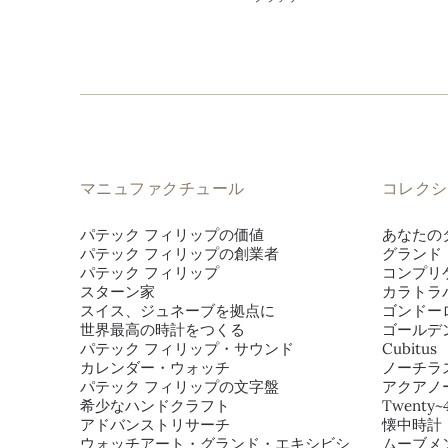
マニュファクチュール
コレクシ
パテック フィリップの価値
あなたの
パテック フィリップの創業者
グランド
パテック フィリップ
コンプリ
スターン家
カラトラ
スイス、ジュネーブを拠点に
ゴンドー
世界最高の時計をつくる
ゴールデ
パテック フィリップ・サウンド
Cubitus
カレンダー・ウォッチ
ノーチラ
パテック フィリップの文字盤
アクアノ
希少なハンドクラフト
Twenty~
アドバンストリサーチ
懐中時計
ウォッチアート・グランド・エキシビシ
ムーブメ