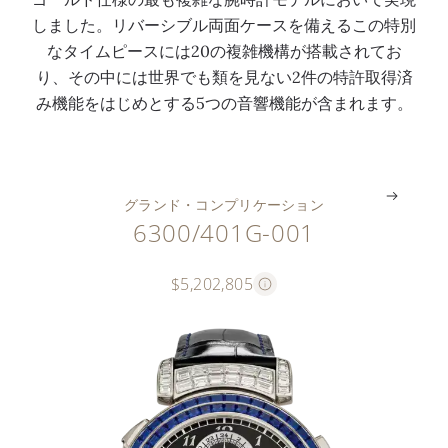
回
ャ
の
）
しました。リバーシブル両面ケースを備えるこの特別
転
イ
回
パ
なタイムピースには20の複雑機構が搭載されてお
リ
ム
転
タ
り、その中には世界でも類を見ない2件の特許取得済
ン
機
機
ー
み機能をはじめとする5つの音響機能が含まれます。
ク
構
構
ン
。
。
。
。
グランド・コンプリケーション
6300/401G-001
$5,202,805