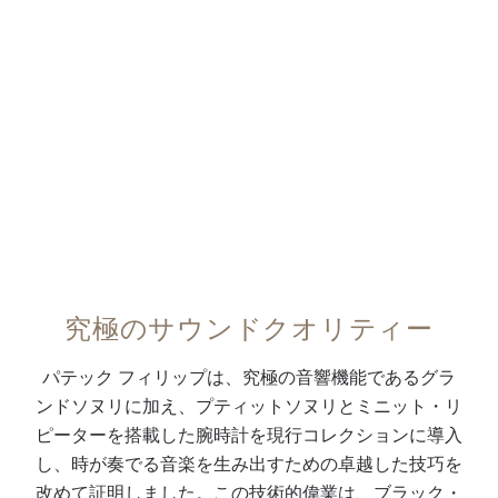
機
手
取
れ
し
鐘
、
構
巻
得
た
た
機
1
0:00
/
0:00
が
キ
の
ミ
グ
構
2
際
ャ
ジ
ニ
ラ
の
時
立
リ
ャ
ッ
ン
連
位
つ
バ
ン
ト
・
続
置
グ
ー
ピ
・
フ
駆
に
ラ
G
ン
リ
ー
動
ダ
ン
S
グ
ピ
・
可
イ
ド
3
・
ー
ブ
能
ヤ
・
6
ス
タ
ラ
時
モ
究極のサウンドクオリティー
コ
-
モ
ー
ッ
間
ン
ン
7
ー
・
ク
表
ド
パテック フィリップは、究極の音響機能であるグラ
プ
5
ル
プ
エ
示
を
ンドソヌリに加え、プティットソヌリとミニット・リ
リ
0
セ
ッ
ナ
（
セ
ピーターを搭載した腕時計を現行コレクションに導入
ケ
P
コ
シ
メ
2
ッ
し、時が奏でる音楽を生み出すための卓越した技巧を
ー
S
ン
ュ
ル
4
テ
改めて証明しました。この技術的偉業は、ブラック・