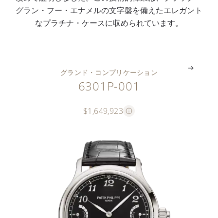
シ
I
ド
ボ
文
時
ィ
グラン・フー・エナメルの文字盤を備えたエレガント
ョ
R
機
タ
字
間
ン
なプラチナ・ケースに収められています。
ン
M
構
ン
盤
）
グ
。
。
。
。
。
。
。
グランド・コンプリケーション
6301P-001
$1,649,923