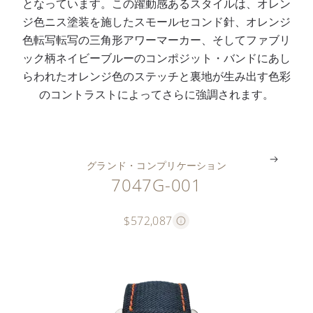
となっています。この躍動感あるスタイルは、オレン
ラ
ー
ワ
側
ピ
ジ色ニス塗装を施したスモールセコンド針、オレンジ
バ
R
ー
分
ン
色転写転写の三角形アワーマーカー、そしてファブリ
・
2
マ
ス
バ
ック柄ネイビーブルーのコンポジット・バンドにあし
モ
7
ー
ケ
ッ
らわれたオレンジ色のステッチと裏地が生み出す色彩
デ
P
カ
ー
ク
のコントラストによってさらに強調されます。
ル
S
ー
ル
ル
。
。
。
。
。
グランド・コンプリケーション
7047G-001
$572,087