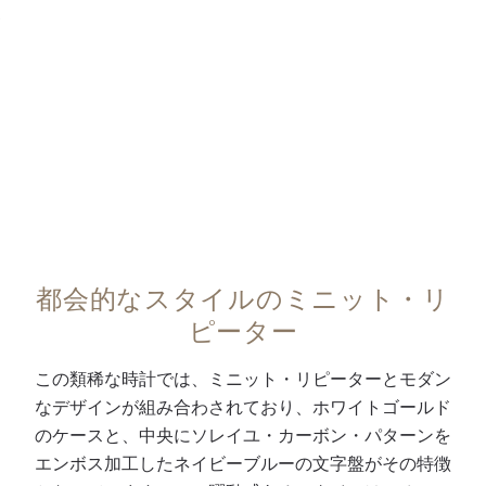
・
載
装
ア
ス
0:00
/
0:00
ケ
し
の
ワ
テ
ー
た
ス
ー
ッ
ス
自
モ
サ
チ
（
動
ー
ー
と
3
巻
ル
ク
裏
8
ム
セ
ル
地
m
ー
コ
、
、
m
ブ
ン
ソ
ホ
）
メ
ド
レ
ワ
都会的なスタイルのミニット・リ
の
ン
と
イ
イ
ピーター
新
ト
転
ユ
ト
し
、
写
仕
ゴ
この類稀な時計では、ミニット・リピーターとモダン
い
キ
三
上
ー
なデザインが組み合わされており、ホワイトゴールド
カ
ャ
角
げ
ル
のケースと、中央にソレイユ・カーボン・パターンを
ラ
リ
形
の
ド
エンボス加工したネイビーブルーの文字盤がその特徴
ト
バ
ア
外
・