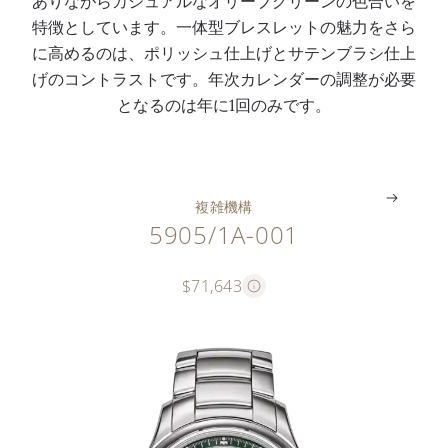
ありながらカジュアルなオリーブグリーンの色合いを
ロ
ロ
カ
日
レ
式
特徴としています。一体型ブレスレットの魅力をさら
ノ
ノ
レ
付
ス
バ
に高めるのは、ポリッシュ仕上げとサテンブラシ仕上
グ
グ
ン
表
レ
ッ
げのコントラストです。年次カレンダーの調整が必要
ラ
ラ
ダ
示
ッ
ク
となるのは年に1回のみです。
フ
フ
ー
窓
ト
ル
。
。
。
。
。
。
複雑機構
5905/1A-001
$71,643