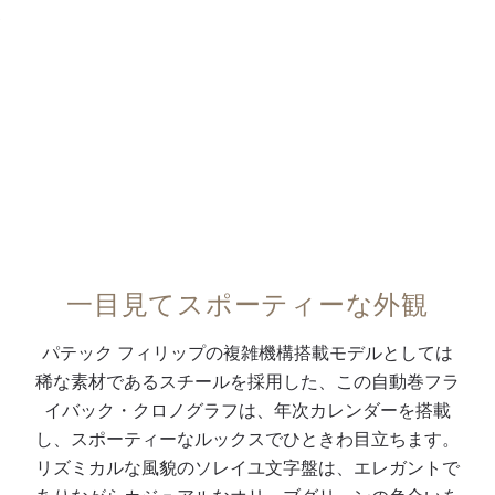
レ
と
ア
ン
ク
0:00
/
0:00
ン
6
プ
ト
フ
ダ
0
ラ
ラ
ィ
ー
分
弧
イ
ス
リ
を
計
を
ド
ト
ッ
搭
を
な
タ
を
プ
載
備
し
イ
な
の
し
え
て
プ
す
特
た
た
配
の
一
許
フ
フ
置
ホ
体
取
一目見てスポーティーな外観
ラ
ラ
さ
ワ
型
得
イ
イ
れ
イ
ス
済
パテック フィリップの複雑機構搭載モデルとしては
バ
バ
て
ト
チ
み
稀な素材であるスチールを採用した、この自動巻フラ
ッ
ッ
い
ゴ
ー
折
イバック・クロノグラフは、年次カレンダーを搭載
ク
ク
る
ー
ル
り
し、スポーティーなルックスでひときわ目立ちます。
・
・
年
ル
・
畳
リズミカルな風貌のソレイユ文字盤は、エレガントで
ク
ク
次
ド
ブ
み