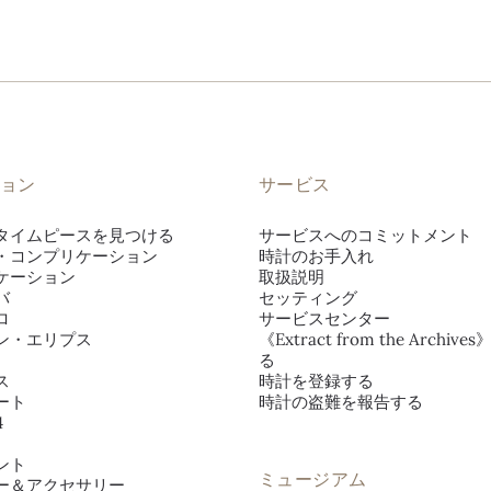
ョン
サービス
タイムピースを見つける
サービスへのコミットメント
・コンプリケーション
時計のお手入れ
ケーション
取扱説明
バ
セッティング
ロ
サービスセンター
ン・エリプス
《Extract from the Archiv
る
ス
時計を登録する
ート
時計の盗難を報告する
4
ント
ミュージアム
ー＆アクセサリー