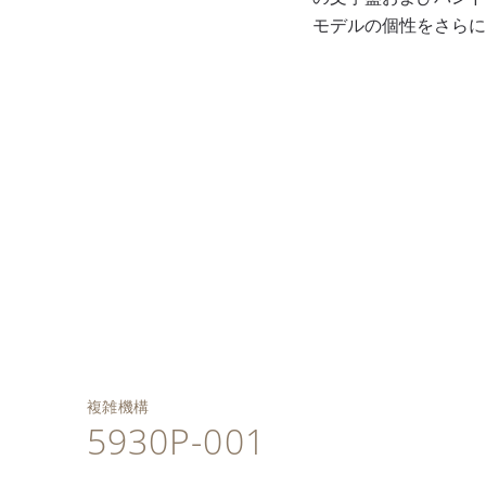
モデルの個性をさらに
手作業によるギヨシェ
自動巻キャリバーCH
彫りを施したグリーン
プラチナ製折り畳み式
28-520 HU、24のタイ
の文字盤、ホワイト夜
6時位置にダイヤモンド
バックル付きブリリア
ムゾーンを表示するワ
光付ゴールドの植字ア
を1個セッティングした
ント・ボトルグリー
ールドタイム表示機能
ワーマーカーと針。都
プラチナ・ケース。
ン・アリゲーターレザ
を備えたフライバッ
市表示ディスクに緑で
ー・バンド。
ク・クロノグラフ。
転写された都市名。
複雑機構
5930P-001