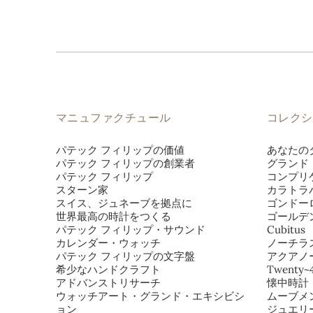
マニュファクチュール
コレクシ
パテック フィリップの価値
あなたの
パテック フィリップの創業者
グランド
パテック フィリップ
コンプリ
スターン家
カラトラ
スイス、ジュネーブを拠点に
ゴンドー
世界最高の時計をつくる
ゴールデ
パテック フィリップ・サウンド
Cubitus
カレンダー・ウォッチ
ノーチラ
パテック フィリップの文字盤
アクアノ
希少なハンドクラフト
Twenty~
アドバンストリサーチ
懐中時計
ウォッチアート・グランド・エキシビシ
ムーブメ
ョン
ジュエリ