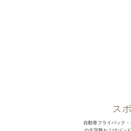
メニュー
0:00
/
0:00
ス
自動巻フライバック・
の文字盤およびバンド