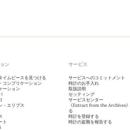
ョン
サービス
タイムピースを見つける
サービスへのコミットメント
・コンプリケーション
時計のお手入れ
ケーション
取扱説明
バ
セッティング
ロ
サービスセンター
ン・エリプス
《Extract from the Archiv
る
ス
時計を登録する
ート
時計の盗難を報告する
4