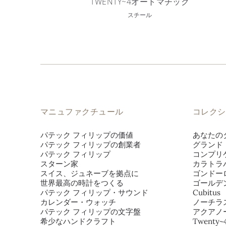
TWENTY~4オートマチック
スチール
マニュファクチュール
コレクシ
パテック フィリップの価値
あなたの
パテック フィリップの創業者
グランド
パテック フィリップ
コンプリ
スターン家
カラトラ
スイス、ジュネーブを拠点に
ゴンドー
世界最高の時計をつくる
ゴールデ
パテック フィリップ・サウンド
Cubitus
カレンダー・ウォッチ
ノーチラ
パテック フィリップの文字盤
アクアノ
希少なハンドクラフト
Twenty~