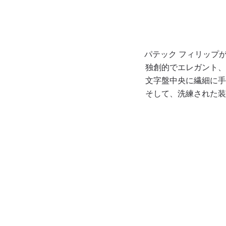
パテック フィリップ
独創的でエレガント、
文字盤中央に繊細に手
そして、洗練された装
古風な篭の編み目のパ
ターンが手作業でギヨ
都市名がホワイトで転
89個のダイヤモンド
シェ装飾されたオリー
写されたオリーブグリ
（1.09カラット）をセ
ブグリーンの文字盤中
ーンの都市表示ディス
ッティングしたベゼル
央。ローズゴールドの
ク。
とピンバックル。
植字アワーマーカーと
ロゼンジ型時・分針。