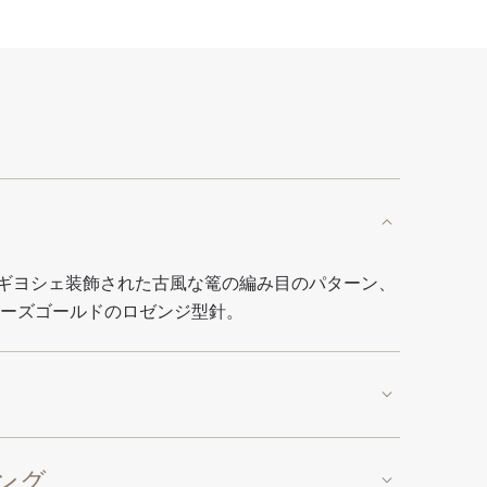
ギヨシェ装飾された古風な篭の編み目のパターン、
ローズゴールドのロゼンジ型針。
ング