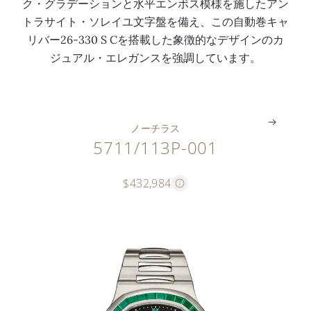
ク・グラデーションと水平エンボス模様を施したアン
3
テ
マ
ス
トラサイト・ソレイユ文字盤を備え、この自動巻キャ
0
ィ
ー
レ
リバー26-330 S Cを搭載した象徴的なデザインのカ
S
ン
カ
ッ
ジュアル・エレガンスを強調しています。
C
グ
ー
ト
。
。
。
。
ノーチラス
5711/113P-001
$432,984