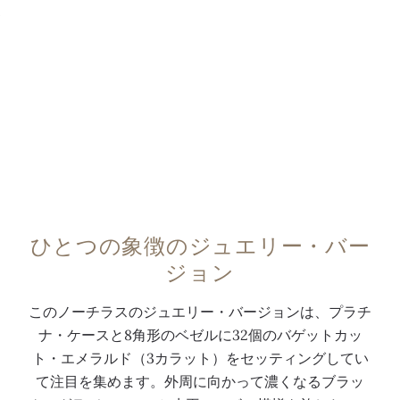
能
リ
付
な
を
ア
ホ
す
備
ン
ワ
プ
え
ト
イ
ラ
た
カ
ト
チ
自
ッ
ゴ
ナ
動
ト
ー
・
巻
・
ル
ケ
キ
ダ
ド
ー
ャ
イ
の
ス
ひとつの象徴のジュエリー・バー
リ
ヤ
バ
、
ジョン
バ
モ
ト
ベ
ー
ン
ン
ゼ
このノーチラスのジュエリー・バージョンは、プラチ
2
ド
型
ル
ナ・ケースと8角形のベゼルに32個のバゲットカッ
6
を
ア
、
ト・エメラルド（3カラット）をセッティングしてい
-
セ
ワ
ブ
て注目を集めます。外周に向かって濃くなるブラッ
3
ッ
ー
レ