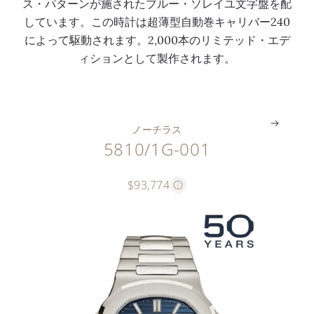
ス・パターンが施されたブルー・ソレイユ文字盤を配
3
と
パ
時
しています。この時計は超薄型自動巻キャリバー240
m
ベ
タ
・
によって駆動されます。2,000本のリミテッド・エデ
m
ゼ
ー
分
ィションとして製作されます。
）
ル
ン
針
。
。
。
。
ノーチラス
5810/1G-001
$93,774