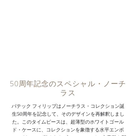
ン
ッ
ー
マ
0:00
/
0:00
ト
シ
・
ー
、
ュ
ソ
カ
キ
仕
レ
ー
ャ
上
イ
お
リ
げ
ユ
よ
バ
と
文
び
ー
サ
字
丸
2
テ
盤
み
4
ン
、
を
50周年記念のスペシャル・ノーチ
0
仕
水
帯
ラス
（
上
平
び
厚
げ
エ
た
パテック フィリップはノーチラス・コレクション誕
さ
の
ン
バ
生50周年を記念して、そのデザインを再解釈しまし
2
ケ
ボ
ト
た。このタイムピースは、超薄型のホワイトゴール
.
ー
ス
ン
ド・ケースに、コレクションを象徴する水平エンボ
5
ス
・
型