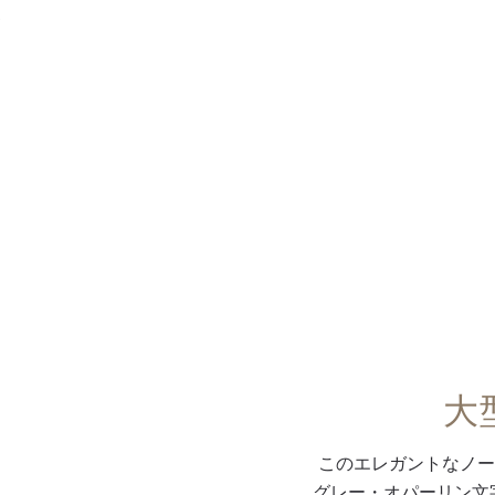
メニュー
0:00
/
0:00
大
このエレガントなノー
グレー・オパーリン文