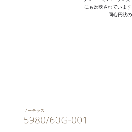
にも反映されています
同心円状の
2本のバンドが付属：ホ
舷窓からインスピレー
水平エンボス・パター
ワイトのステッチが入
ションを得たケースデ
ンを施したオパーリ
ったデニム柄ブルーグ
ザイン。ポリッシュ仕
垂直クラッチと3時位置
ン・ブルーグレー文字
ノーチラス「40周年記
レー・カーフスキン・
6時位置のクロノグラ
上げとサテン仕上げが
の窓に日付表示を備え
盤。ホワイトゴールド
念」フォントを配した
バンドおよびホワイト
フ・モノカウンター、
コントラストをなすケ
たフライバック・クロ
の植字アワーマーカー
アプライドタイプのホ
のステッチが入ったフ
60分計と12時間計付
ースとベゼル。ベゼル
ノグラフ、自動巻キャ
と丸みを帯びたバトン
ワイトゴールド窓フレ
ァブリック柄ブルーグ
き。
のスリム化によって広
リバーCH 28-520 C。
型指針、すべてにホワ
ーム。
レー・コンポジット・
くなった文字盤開口部
イト夜光コーティング
バンド。ホワイトゴー
（5990モデルと類
が施されています。
ルドのノーチラス折り
似）。
畳み式バックル。
ノーチラス
5980/60G-001