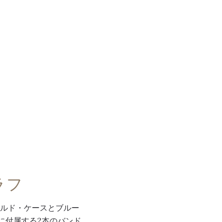
ラフ
ルド・ケースとブルー
に付属する2本のバンド