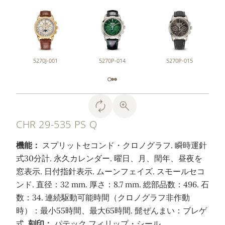
5270J-001
5270P-014
5270P-015
CHR 29-535 PS Q
機能：
スプリットセコンド・クロノグラフ. 瞬時運針
式30分計. 永久カレンダー. 曜日、月、閏年、昼夜を
窓表示. 日付指針表示. ムーンフェイズ. スモールセコ
ンド. 直径：32 mm. 厚さ：8.7 mm. 総部品数：496. 石
数：34. 連続駆動可能時間（クロノグラフ非作動
時）：最小55時間、最大65時間. 髭ぜんまい：ブレゲ
式.
刻印：
パテック フィリップ・シール。