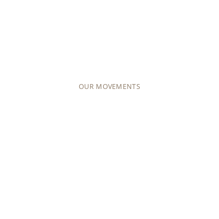
ムーブメント
パテック フィリップの約50種類の機械式ムーブメン
ト（手巻または自動巻）、およびクォーツ・ムーブメ
ントをご覧ください。
OUR MOVEMENTS