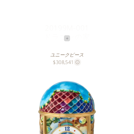
20199M-001
ドラゴンの家
+
カタルーニャの天才
ユニークピース
$308,541
このクロワゾネ本七宝のユニークピースは、カタルー
ニャの建築家アントニ・ガウディに敬意を表し、
2026年の彼の死後百周年を記念しています。とりわ
けバルセロナにある彼の最も象徴的な建物を祝ってい
ます。鱗に似たタイルの屋根は、カタルーニャの守護
聖人である聖ジョージによって殺されたドラゴンを象
徴しているといわれています。
アントニ・ガウディの建築様式の独創性を讃えるため