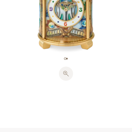
に、七宝職人はすべての専門知識を駆使しました。ア
ール・ヌーボーを彷彿させる表現方法を再現するた
め、全長約16.09 mのゴールド・ワイヤー（約28.88
g）が必要でした。主に透明、一部に乳白色、不透明
の並外れて豊かな154色の釉薬のパレットが必要でし
た。17色による七宝細密画は、カタルーニャの建築家
のスタイルの細かいディテールを引き出し、ガウディ
が大切にしていた素材であるセラミックのひび割れを
再現しました。一部に見られる浮彫りの効果には、七
宝に作業を加えてボリューム感を出すことが含まれ、
これにはきわめて高度な技術が必要です。各々の七宝
プレートは、890°C〜910°Cの温度で9回〜10回にわた
り焼成されました。
アワーサークルは、ラック・ホワイトで塗装された円
形のグレイン仕上げの装飾を配し、数字とアワーマー
カーは5色の異なる鮮やかな色で転写印刷されてお
り、クロックの色と調和しています。イエローゴール