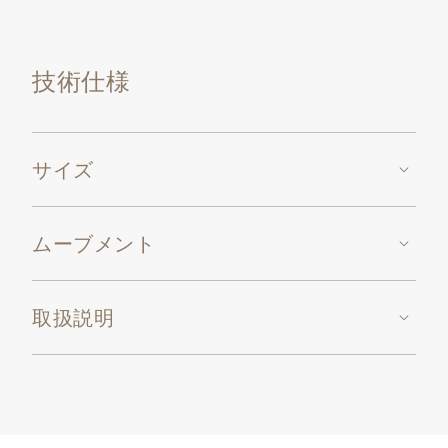
ドの様式化された時・分針は、プリカジュール七宝技
法を使用しています。
技術仕様
電動モーターにより巻き上げる機械式ムーブメント、
キャリバー17’’’ PEND。
サイズ
ムーブメント
取扱説明