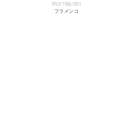
992/198J-001
フラメンコ
時計製作職人
七宝の芸術
詳細を見る