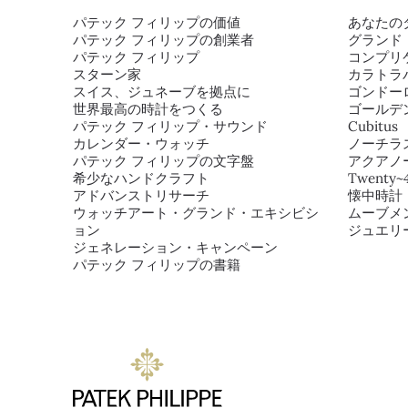
パテック フィリップの価値
あなたの
パテック フィリップの創業者
グランド
パテック フィリップ
コンプリ
スターン家
カラトラ
スイス、ジュネーブを拠点に
ゴンドー
世界最高の時計をつくる
ゴールデ
パテック フィリップ・サウンド
Cubitus
カレンダー・ウォッチ
ノーチラ
パテック フィリップの文字盤
アクアノ
希少なハンドクラフト
Twenty~
アドバンストリサーチ
懐中時計
ウォッチアート・グランド・エキシビシ
ムーブメ
ョン
ジュエリ
ジェネレーション・キャンペーン
パテック フィリップの書籍