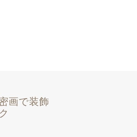
密画で装飾
ク