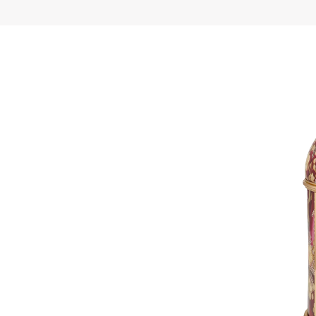
袖幅」を意味
います。18世紀
得ています。
の花を描いた
3 mのゴール
人は、オリジナル