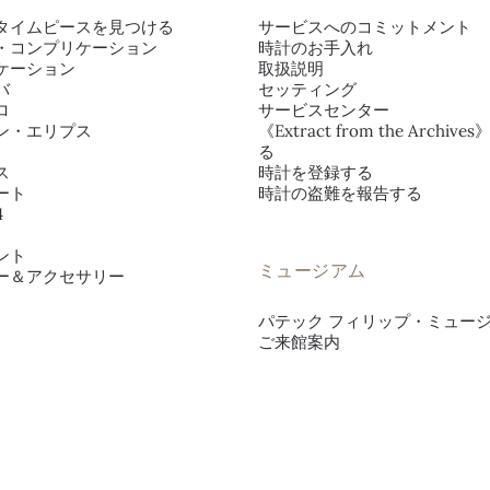
タイムピースを見つける
サービスへのコミットメント
・コンプリケーション
時計のお手入れ
ケーション
取扱説明
バ
セッティング
ロ
サービスセンター
ン・エリプス
《Extract from the Archiv
る
ス
時計を登録する
ート
時計の盗難を報告する
4
ント
ミュージアム
ー＆アクセサリー
パテック フィリップ・ミュー
ご来館案内