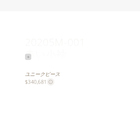
20205M-001
赤い小袖
+
絹織物
ユニークピース
$340,681
このクロワゾネ本七宝のユニークピースは、「狭い
する伝統的な日本の着物である小袖に敬意を表して
はじめの赤い朱子織の絹からインスピレーションを
長寿、回復力、再生の象徴である雪の結晶、竹、梅
この装飾のすべての輪郭を描くために、全長約30.8
ド・ワイヤー（約62.2 g）が必要でした。七宝職