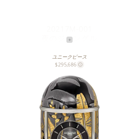
20217M-001
夜のジャングル
+
様式化された自然
ユニークピース
$295,686
アール・デコの花瓶からインスピレーションを得たこ
のユニークピースは、1873年頃にフランスのロンウィ
ーの町で誕生し、発祥地にちなんで名づけられたファ
イヤンス焼のロンウィー七宝の希少で独自性溢れる技
法を用いています。夜の深い熱帯林の青々とした草木
を描いています。
アーティストは最初に素焼きの背景に様式化された熱
帯林の装飾を配置し、黒い輪郭線（セルネ）を描きま