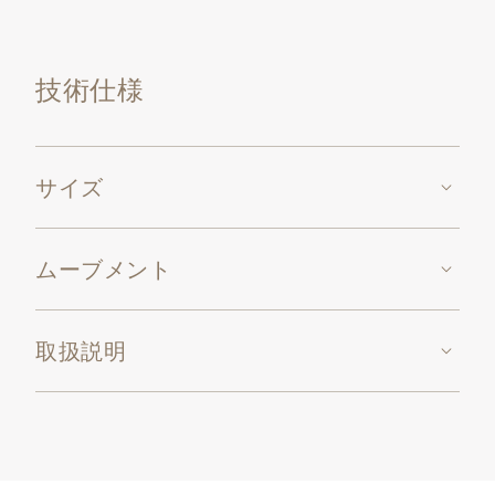
電動モーターにより巻き上げる機械式ムーブメント、
キャリバー17’’’ PEND。
技術仕様
サイズ
ムーブメント
取扱説明