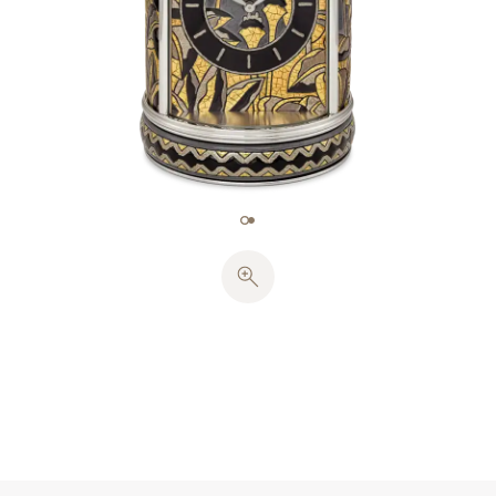
した。次にこれらのモチーフを4色の不透明の釉薬の
パレットで埋めました。その中には、プラチナとゴー
ルドの下塗りとなる特殊な色合いも含まれており、こ
れらはわずかに浮彫りの効果を生み出します。その後
ブラシを用い、プラチナとゴールドの2色の強調顔料
でこの豊かなジャングルを輝かせました。連続して焼
成した後、七宝の表面に着色剤を塗り、この技術に特
有の微細な貫入を生じさせました。各々の七宝プレー
トは、1020°C〜745°Cの温度で5回の焼成を必要とし
ました。
微細な貫入の入ったブラックのアワーサークルは、グ
レーの七宝を施した12個のバトン型アワーマーカーで
装飾され、ロジウムめっきのリーフ型時・分針を縁ど
っています。七宝を施した円形の足は、ネイティブ・
アメリカンのブレスレットの幾何学的なモチーフから
インスピレーションを得ています。