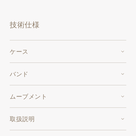
ー・バンドは、ケースの楕円形を反映したイエローゴ
ールドのピンバックルを装着しています。
技術仕様
ケース
バンド
ムーブメント
取扱説明