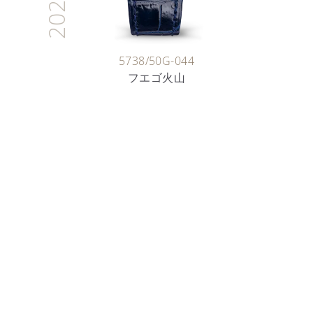
2026
5738/50G-044
フエゴ火山
時計製作職人
七宝の芸術
詳細を見る