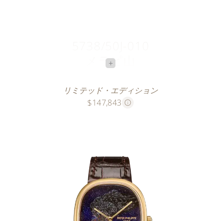
5738/50J-010
メラピ山
+
灰の雲
リミテッド・エディション
$147,843
このクロワゾネ本七宝の15本のリミテッド・エディシ
ョンの時計は、ジャワ島のメラピ火山を描いていま
す。インドネシアで最も活発な火山と考えられてお
り、4〜5年毎に噴火しています。
燃える山の輪郭を描くために、全長約7.6 cmのゴール
ド・ワイヤー（約0.04 g）が必要でした。地球の奥深
くから押し寄せてくるマグマの火を緻密に表現するた
めに、七宝職人は6色の透明、不透明の釉薬のパレッ