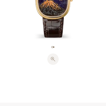
トを使用しました。パイヨネ七宝技法により半透明七
宝の下に埋め込まれた金箔は情景を輝かせ、溶岩流に
驚くほどのリアルさを与えています。空を暗くする火
山灰の柱や、火山の斜面を流れ落ちる火山灰の雲の燃
えるような輝きなどの繊細なディテールは、5色の七
宝細密画によるものです。各々の文字盤は770°Cで10
回にわたり焼成されました。
ゴールデン・エリプスのイエローゴールド・ケース
は、古代の黄金分割からインスピレーションを得た調
和のとれたプロポーションを持っています。ソリッ
ド・ケースバックには、火山の様式化された彫刻とそ
の名が施されています。時刻は、イエローゴールドか
ら打ち抜かれたシュヴー型時・分針が表示します。こ
のタイムピースは超薄型自動巻ムーブメント、キャリ
バー240を搭載しています。
ブリリアント・ダークチェストナットのアリゲータ