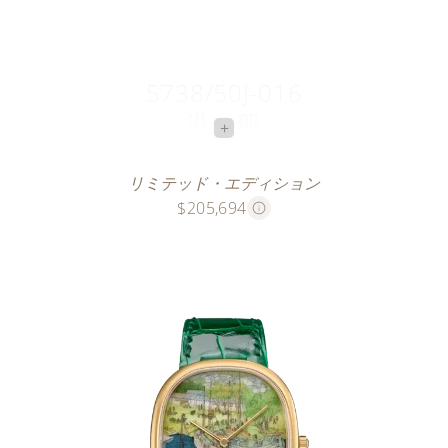
5738/50J-016
港の船
+
歓喜に満ちた人々
リミテッド・エディション
$205,694
このイエローゴールドの3本のリミテッド・エディシ
ョンの時計は、115 mの長さの巻物に描かれた中国の
絵画「清明上河図」の一部を1736年に複製したものに
よっています。記念碑的な原作は、12世紀に画家、張
擇端により創作されたもので、長年にわたって数え切
れないほど複製されてきました。
文字盤は、まず手彫金によりさざ波のパターンをつく
り、その上にブルーの半透明七宝を施し、川の流れの