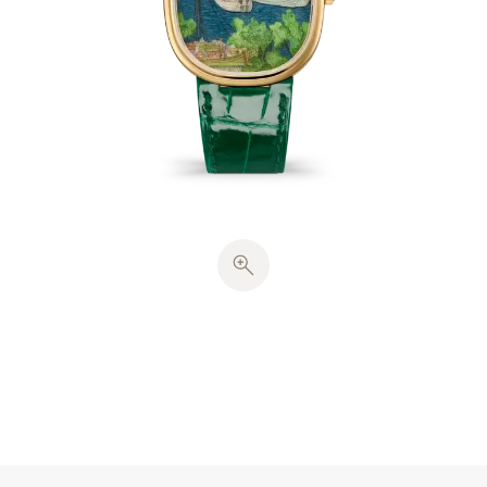
錯覚を生み出しました。この装飾は、次いで8色の七
宝細密画で飾られ、作品中の人々や建築の特徴のディ
テールを抽出し、並外れた正確さで情景に命を吹き込
みました。絵画は数層のフォンダン（透明釉薬）で保
護され、色が強調されました。各々の文字盤は、
780°C〜830°Cの温度で平均15回の焼成を必要としま
した。
ゴールデン・エリプスのイエローゴールド・ケース
は、古代の黄金分割からインスピレーションを得た調
和のとれたプロポーションを持ち、ソリッド・ケース
バックを備えています。時刻は、イエローゴールドか
ら打ち抜かれたシュヴー型時・分針が表示します。こ
の象徴的なタイムピースは超薄型自動巻ムーブメン
ト、キャリバー240を搭載しています。
ブリリアント・グリーンのアリゲーター・バンドは、
ケースの楕円形を反映したイエローゴールドのピンバ