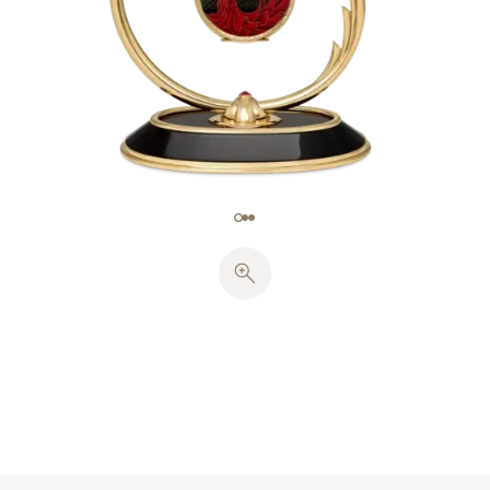
透明、半不透明の13色の釉薬のパレットを必要としま
した。さらに5色の釉薬を用いた七宝細密画により、
ダンサーが持つ扇子を美しく飾り、七宝職人の卓越し
た技術を披露しました。ケースバックの七宝は、
760°C〜780°Cの温度で合計20回の焼成を必要としま
した。
手作業による線彫りの帯状の花柄装飾が、ケースバッ
ク、ベゼル、環の縁を飾っています。
文字盤にも手仕上げギヨシェ装飾の円形の波状模様が
施され、フランケ七宝技法による赤い半透明七宝を通
して輝いています。時刻は、すべてイエローゴールド
の植字ブレゲ数字とリーフ型時・分針が表示します。
リュウズにはレッドスピネル・カボション（0.26カラ
ット）がセッティングされています。
この懐中時計には、プリカジュール七宝、手彫金を施