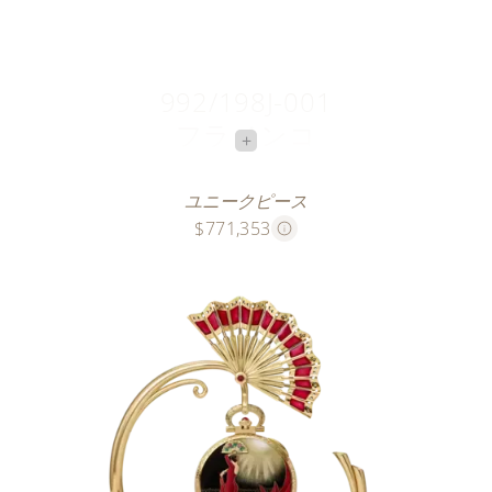
992/198J-001
フラメンコ
+
スポットライトを浴びるダンサー
ユニークピース
$771,353
このイエローゴールドのユニークピースは、スポット
ライトの下でパフォーマンスを行うフラメンコ・ダン
サー、バイラオラをとらえています。彼女の大げさな
ほど長いドレスが動きの美しさを引き立てています。
ケースバックは、最初に手仕上げギヨシェ装飾のソレ
イユ・モチーフで飾られ、半透明七宝の層を施してこ
れが輝くようにしました。クロワゾネ七宝は、全長
50 cmのゴールド・ワイヤー（約0.3 g）と透明、不