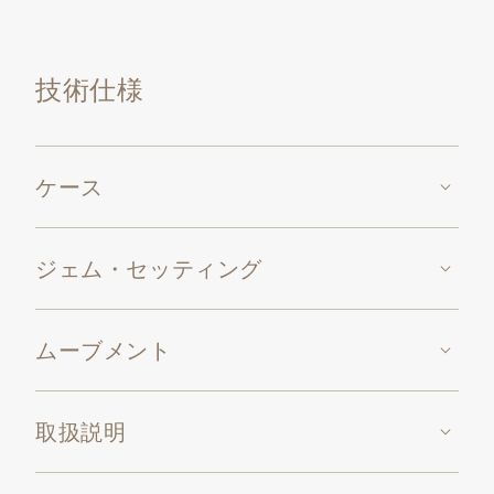
し、レッドスピネル・カボション（0.11カラット）を
セッティングした扇子で飾られたイエローゴールド・
技術仕様
スタンドが付属しています。スタンドの楕円形のベー
スは黒曜石でつくられ、やはりレッドスピネル・カボ
ション（0.35カラット）がセッティングされていま
す。懐中時計には、扇子をかたどった手彫金を施した
ケース
メダリオンのついたイエローゴールド・チェーンが付
属しています。
ジェム・セッティング
スモールセコンド付手巻ムーブメント、キャリバー
17’’’ LEP PS。
ムーブメント
取扱説明