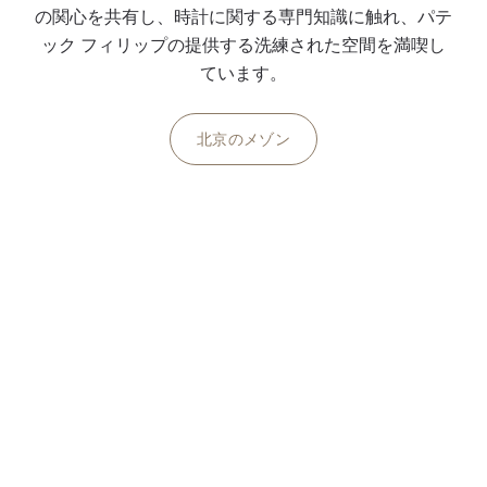
の関心を共有し、時計に関する専門知識に触れ、パテ
ック フィリップの提供する洗練された空間を満喫し
ています。
北京のメゾン
パテック フィリップの内側へ
ウォッチアート・グランド・エキシビシ
ョン
パテック フィリップは世界各地で一般公開の格別な
イベントを定期的に開催し、その情熱と時計製作の歴
史を共有してきました。