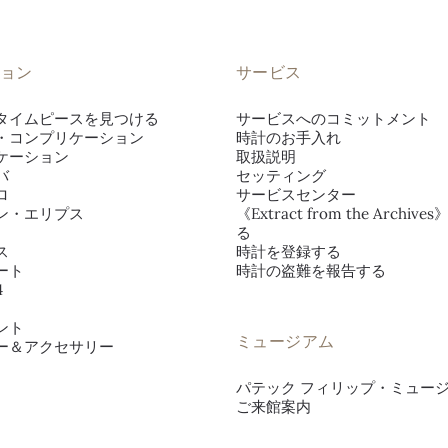
ョン
サービス
タイムピースを見つける
サービスへのコミットメント
・コンプリケーション
時計のお手入れ
ケーション
取扱説明
バ
セッティング
ロ
サービスセンター
ン・エリプス
《Extract from the Archiv
る
ス
時計を登録する
ート
時計の盗難を報告する
4
ント
ミュージアム
ー＆アクセサリー
パテック フィリップ・ミュー
ご来館案内