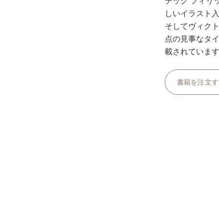
テック フィリ
しいイラスト
そしてヴィクト
点の見事なタ
載されていま
書籍を注文す
源
こととなった、アントワー