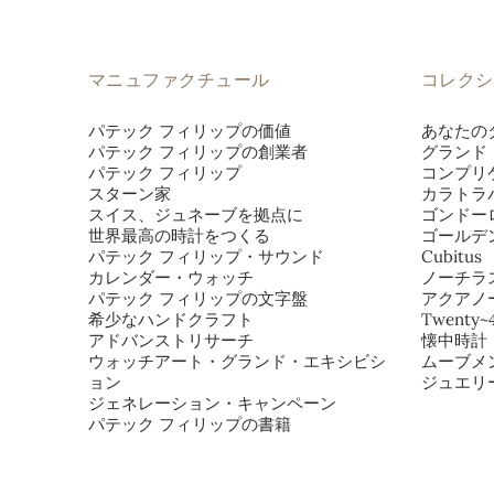
マニュファクチュール
コレクシ
パテック フィリップの価値
あなたの
パテック フィリップの創業者
グランド
パテック フィリップ
コンプリ
スターン家
カラトラ
スイス、ジュネーブを拠点に
ゴンドー
世界最高の時計をつくる
ゴールデ
パテック フィリップ・サウンド
Cubitus
カレンダー・ウォッチ
ノーチラ
パテック フィリップの文字盤
アクアノ
希少なハンドクラフト
Twenty~
アドバンストリサーチ
懐中時計
ウォッチアート・グランド・エキシビシ
ムーブメ
ョン
ジュエリ
ジェネレーション・キャンペーン
パテック フィリップの書籍