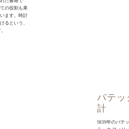
された書籍で
しての役割も果
ています。時計
続けるという、
す。
パテッ
計
1839年のパ