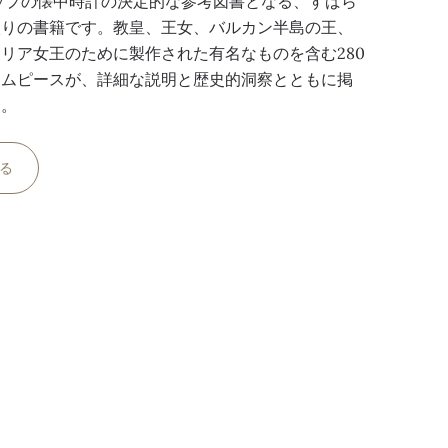
ップの懐中時計の決定的な参考図書となる、すばら
入りの書籍です。教皇、王女、バルカン半島の王、
リア女王のために製作された有名なものを含む280
イムピースが、詳細な説明と歴史的洞察とともに掲
す。
る