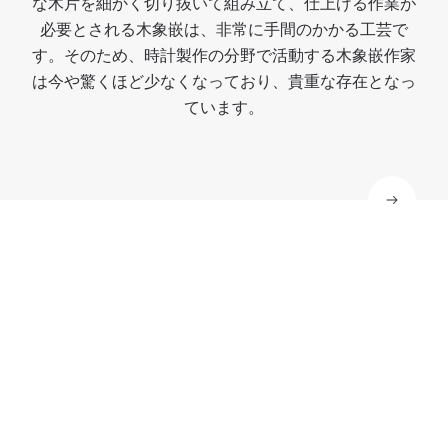
な木片を細かく切り抜いて組み立て、仕上げる作業が
れ
れ
れ
れ
必要とされる木象嵌は、非常に手間のかかる工芸で
て
て
て
て
す。そのため、時計製作の分野で活動する木象嵌作家
い
い
い
い
は今や驚くほど少なくなっており、貴重な存在となっ
ま
ま
ま
ま
ています。
す
す
す
す
。
。
。
。
革新の伝統
アドバンストリサーチ
技術革新はパテック フィリップのDNAの一部であ
り、最も長く受け継がれている伝統です。当社のアド