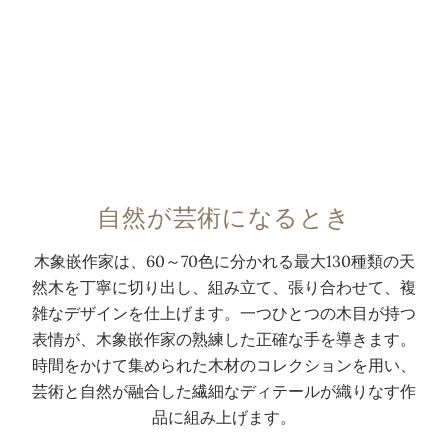
が
9
生
9
9
き
9
5
て
5
/
い
/
1
る
1
3
か
4
0
の
4
G
よ
J
モ
自然が芸術になるとき
う
モ
デ
に
デ
ル
木象嵌作家は、60～70色に分かれる最大130種類の天
懐中
然木を丁寧に切り出し、組み立て、張り合わせて、複
見
ル
に
時計
雑なデザインを仕上げます。一つひとつの木目が持つ
事
に
は
「白
表情が、木象嵌作家の熟練した正確な手を導きます。
に
は
、
鷺の
時間をかけて集められた木材のコレクションを用い、
描
、
2
肖
芸術と自然が融合した繊細なディテールが織りなす作
か
3
3
像」
れ
1
種
品に組み上げます。
て
9
5
の