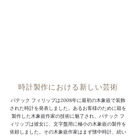
い
9
個
木
ま
5
の
か
す
/
突
ら
。
1
板
切
こ
4
と
り
の
3
7
出
ユ
G
5
し
ニ
モ
個
た
ー
デ
の
突
ク
ル
イ
板
時計製作における新しい芸術
ピ
の
ン
を
ー
ケ
レ
使
パテック フィリップは2008年に最初の木象嵌で装飾
ス
ー
イ
用
された時計を発表しました。あるお客様のために箱を
は
ス
か
し
製作した木象嵌作家の技術に魅了され、パテック フ
木
バ
ら
た
ィリップは彼女に、文字盤用に極小の木象嵌の製作を
象
ッ
な
、
依頼しました。その木象嵌作家はまず懐中時計、続い
嵌
ク
る
非