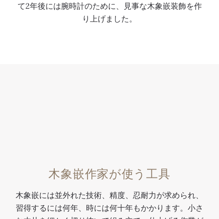
て2年後には腕時計のために、見事な木象嵌装飾を作
、
に
木
常
り上げました。
手
は
象
に
彫
雄
嵌
高
金
大
に
度
、
な
よ
な
シ
白
っ
細
ャ
鷺
て
密
ン
が
、
木
ル
木
写
象
ヴ
象
実
嵌
ェ
嵌
的
の
七
で
な
技
宝
精
光
法
木象嵌作家が使う工具
で
巧
景
が
装
に
が
用
木象嵌には並外れた技術、精度、忍耐力が求められ、
飾
描
描
い
習得するには何年、時には何十年もかかります。小さ
さ
か
か
ら