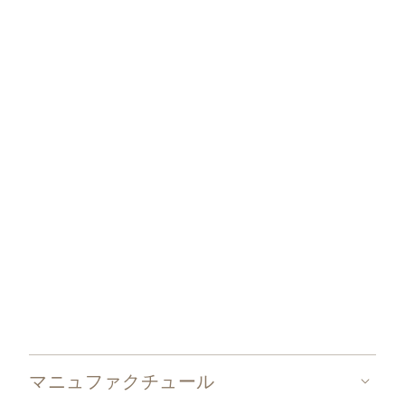
バンストリサーチ・プログラムの詳細をご覧くださ
い。
パテック フィリップのアドバンストリサーチ
マニュファクチュール