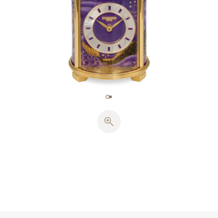
g）を必要としました。その後、絹の贅沢な光沢と柔
らかさを表現するために、12色の透明、不透明、半透
明の釉薬に加え、七宝細密画には5色を使用して、紫
色の鮮やかさとニュアンスを描き出しました。着物の
きわめて希少な価値を伝えるために、パイヨネ七宝技
法により、金箔でディテールの一部に豊かさを加えま
した。七宝の何層にもおよぶ重ね塗りが、この月明か
りのシーンに印象的な奥行き感を与えています。各々
の七宝プレートは、約770°Cの温度で約15回焼成され
ました。
バゲットカット・アメジストのアワーマーカー（1.8
カラット）で装飾されたホワイト・マザーオブパール
のアワーサークルが、金めっきのリーフ型時・分針を
縁どっています。文字盤センターには、半透明の紫七
宝の層を通してソレイユ・モチーフが輝いています。
電動モーターにより巻き上げる機械式ムーブメント、