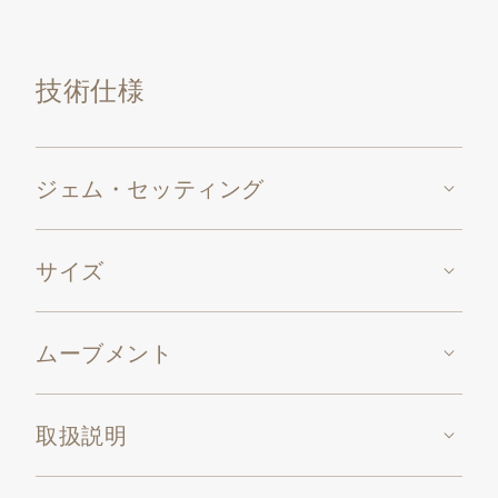
ンコを描いています。クロック・ケースは、虹を思わ
せる225個のマルチカラー・サファイヤ（約24.75カラ
技術仕様
ット）、92個のツァボライト（約9.27カラット）、87
個のトパーズ（約8.48カラット）で飾られています。
さらにクロック・フィートには570個のダイヤモンド
（約6.7カラット）がセッティングされています。
ジェム・セッティング
電動モーターにより巻き上げる機械式ムーブメント、
キャリバー17’’’ PEND。
サイズ
ムーブメント
取扱説明