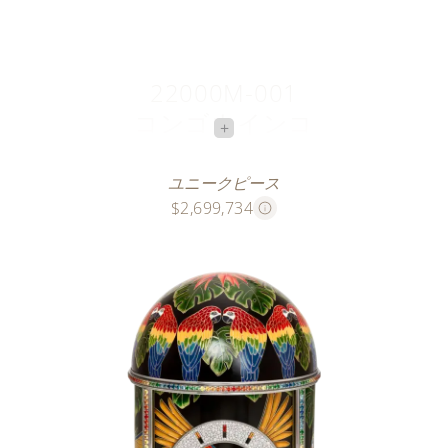
22000M-001
コンゴウインコ
+
魅力的な話し手
ユニークピース
$2,699,734
このクロワゾネ本七宝のユニークピースは、アマゾン
の森の奥深くで戯れるコンゴウインコの色鮮やかな舞
踏を再現しています。マニュファクチュール パテッ
ク フィリップ初の貴石をセッティングしたこのテー
ブルクロックを装飾するため、貴石とカラフルな七宝
の組み合わせによるコントラストと輝きを巧みに使用
することにより、このエキゾチックな魅力溢れる作品
に生命が吹き込まれています。