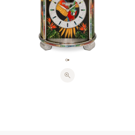
鳥の輪郭、複雑な羽毛、「楽園の鳥」としても知られ
るストレリツィアの草花は、全長約20.75 mのゴール
ド・ワイヤー（39 g）を必要としました。コンゴウイ
ンコの羽のきらめく色合いと植物のすべてのニュアン
スを表現するために、七宝職人は主に不透明、一部に
準不透明、透明の48色の釉薬のパレット、および七
宝細密画の4色を使用しました。各々の七宝プレート
は、800°C〜820°Cの温度で8回〜10回の焼成を必要
としました。
1,140個のダイヤモンドが輝くスノー・セッティング
技術（約13.82カラット）による見事なアワーサーク
ルは、12個のブラック・スピネル（約1.68カラッ
ト）、6個のマルチカラー・サファイヤ（約0.72カラ
ット）、2個のツァボライト（約0.24カラット）、4
個のトパーズ（約0.48カラット）からなる24個のバ
ゲットカット植字アワーマーカーを配しています。ク
ロワゾネ七宝の文字盤センターは、空中のコンゴウイ