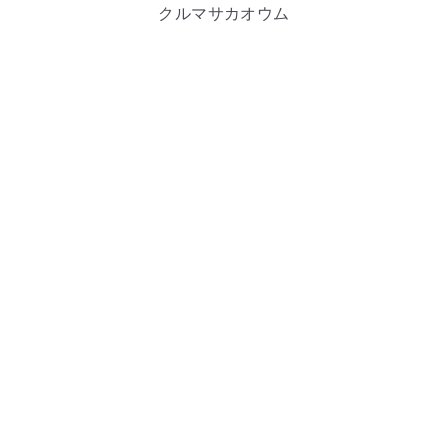
クルマサカオウム
時計製作職人
七宝の芸術
詳細を見る