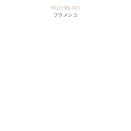
992/198J-001
フラメンコ
時計製作職人
彫金の芸術
詳細を見る