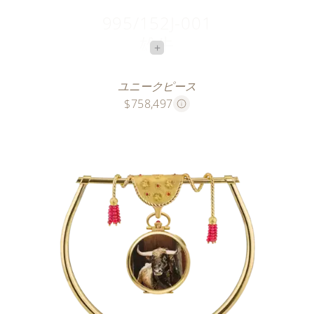
995/152J-001
雄牛
+
アリーナへの入場
ユニークピース
$758,497
ケースバックが木象嵌で装飾されたこのイエローゴー
ルドのユニークピースは、強大な力の絶頂にある雄牛
が、囲いから出て闘牛場に入る決定的な瞬間をとらえ
ています。
この超リアルな絵画、特に雄牛の頭の印象的なディテ
ールを描くために、木象嵌作家は、39種類の色、質
感、木目の異なる木から312枚の小さな突板と40個の
さらに小さなインレイを切り出し、組み立てました。
ニレの瘤材で作られた文字盤は、すべてラック・レッ
ドを施したイエローゴールドの、縄をかたどった手彫