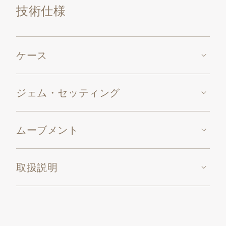
技術仕様
ョン（0.02カラット）がセッティングされた手彫金
を施したメダリオンがついています。
スモールセコンド付手巻ムーブメント、キャリバー
ケース
17’’’ LEP PS。
ジェム・セッティング
ムーブメント
取扱説明