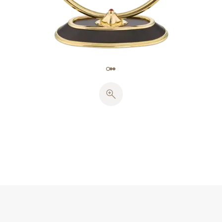
金のモチーフで飾られた植字スモールセコンド・カウ
ンターとアワーマーカーを配しています。時刻は、や
はりイエローゴールドのリーフ型時・分針が表示しま
す。リュウズにはレッドスピネル・カボション（0.26
カラット）がセッティングされています。
この懐中時計には、手彫金で豪華に装飾され、8個の
レッドスピネル（0.51カラット）がセッティングされ
た肩飾りで飾られたイエローゴールドのスタンドが付
属しています。肩飾りは、マタドールの輝く衣装に威
厳を加える肩飾りを彷彿させます。先端にレッドスピ
ネル（8.77カラット）の房飾りのついたイエローゴー
ルドの綱状のモチーフがカメルーン産の黒檀の楕円形
のベースの上に置かれ、装飾を完成させています。本
品には、2つのオニキスの球（合計0.75カラット）で
飾られた、綱状のイエローゴールド・チェーンも付属
しています。チェ−ンには、レッドスピネル・カボシ