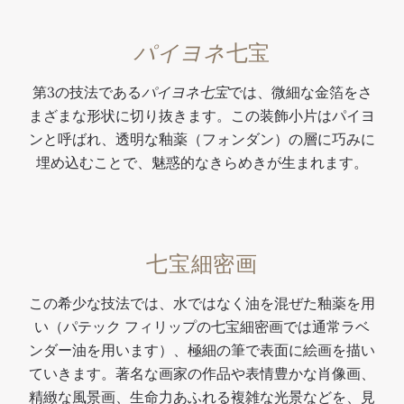
パイヨネ
七宝
第3の技法である
パイヨネ七宝
では、微細な金箔をさ
まざまな形状に切り抜きます。この装飾小片はパイヨ
ンと呼ばれ、透明な釉薬（フォンダン）の層に巧みに
埋め込むことで、魅惑的なきらめきが生まれます。
七宝細密画
この希少な技法では、水ではなく油を混ぜた釉薬を用
い（パテック フィリップの七宝細密画では通常ラベ
ンダー油を用います）、極細の筆で表面に絵画を描い
ていきます。著名な画家の作品や表情豊かな肖像画、
精緻な風景画、生命力あふれる複雑な光景などを、見