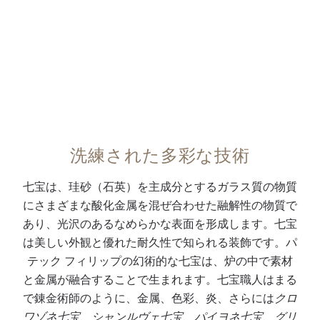
七
と
・
宝
七
エ
細
宝
リ
密
細
プ
画
密
ス
で
画
5
描
で
7
く
装
3
洗練された多彩な技術
た
飾
8
め
さ
/
七宝は、珪砂（石英）を主成分とするガラス質の物質
、
れ
5
にさまざまな酸化金属を混ぜ合わせた融解性の物質で
8
た
0
あり、光沢のあるなめらかな表面を形成します。七宝
つ
、
G
は美しい外観と優れた耐久性で知られる装飾です。パ
の
希
モ
テック フィリップの幻術的な七宝は、炉の中で素材
基
少
デ
と金属が融合することで生まれます。七宝職人はまる
本
な
ル
で錬金術師のように、金属、色彩、炎、さらには
クロ
色
ハ
は
ワゾネ七宝
、
シャンルヴェ七宝
、
パイヨネ七宝
、
グリ