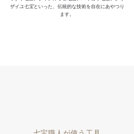
と
ン
、
ザイユ七宝
といった、伝統的な技術を自在にあやつり
4
ド
不
ます。
つ
ク
透
の
ラ
明
ブ
フ
七
レ
ト
宝
ン
に
の
ド
よ
下
さ
る
地
れ
ユ
に
た
ニ
9
色
ー
色
合
ク
の
い
ピ
釉
の
ー
薬
釉
ス
を
薬
の
塗
七宝職人が使う工具
を
テ
り