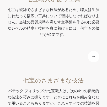
用
ー
重
七宝は複雑でさまざまな技法があるため、職人は生涯
い
ブ
ね
にわたって幅広い工具について習得しなければなりま
て
ル
て
せん。当社の品質規準を満たす文字盤を作るのに必要
い
ク
い
なレベルの精度と技術を身に着けるには、何年もの修
ま
ロ
ま
行が必要です。
す
ッ
す
。
ク
。
七宝のさまざまな技法
パテック フィリップの七宝職人は、次の4つの伝統的
な技法を巧みに操ります。ときにこれらを組み合わせ
て用いることもありますが、これらすべての技法を習