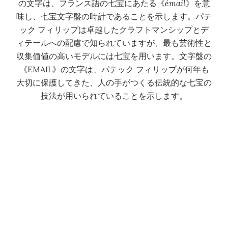
の文字は、フランス語の七宝にあたる《
émail
》を意
味し、七宝文字盤の時計であることを示します。パテ
ック フィリップは卓越したクラフトマンシップとデ
ィテールへの配慮で知られていますが、最も芸術性と
収集価値の高いモデルには七宝を用います。文字盤の
《EMAIL》の文字は、パテック フィリップが何年も
大切に保護してきた、人の手がつくる伝統的な七宝の
技法が用いられていることを示します。
時計製作職人
ジェム・セッティングの芸術
ジェム・セッティングは繊細さを極める芸術です。パ
テック フィリップのタイムピースに使用されている