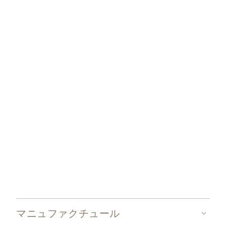
ダイヤモンドや貴石は、伝統的な技術により手作業で
セッティングされており、決して接着剤などは用いま
せん。
パテック フィリップのジェム・セッティング
マニュファクチュール