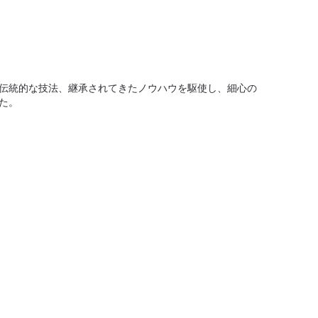
伝統的な技法、継承されてきたノウハウを駆使し、細心の
修復前：時
た。
技術が必要