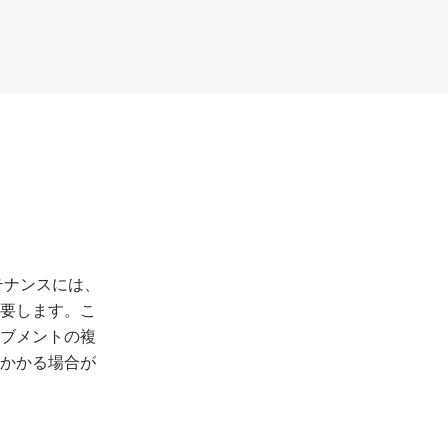
0:00
/
0:00
テナンスには、
を要します。こ
ーブメントの複
間かかる場合が