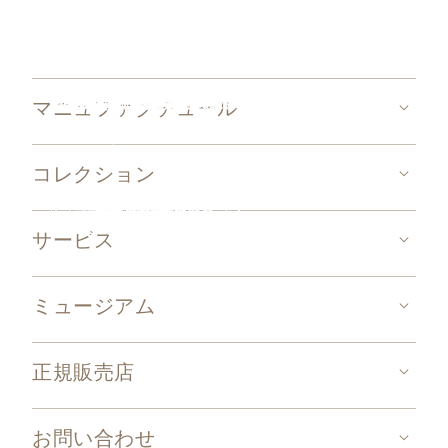
ラウンド型腕時計の古典
アール・デコの精神
まぎれもないエレガンス
カジュアル・エレガンス
コンテンポラリーなカジュアル・シック
24時間のエレガンス
秘められた伝統
完璧な調和を保つプロポーション
創意工夫の極致への挑戦
現代的なコレクション
時計製作の頂点
マニュファクチュール
コンプリケーション
ゴールデン・エリプス
希少なハンドクラフト
ゴンドーロ
TWENTY~4
グランド・コンプリケーショ
懐中時計
カラトラバ
ノーチラス
CUBITUS
アクアノート
ン
コレクション
詳細を見る
詳細を見る
詳細を見る
詳細を見る
詳細を見る
詳細を見る
詳細を見る
詳細を見る
詳細を見る
詳細を見る
サービス
詳細を見る
ミュージアム
正規販売店
お問い合わせ