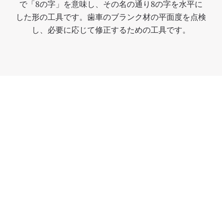
で「8の字」を意味し、その名の通り8の字を水平に
した形の工具です。歯車のブランク材の平面度を点検
し、必要に応じて修正するための工具です。
サービスへのコミットメント
サービスセンター
パテック フィリップの正規サービスセンターは、厳
格な品質規準を満たせるよう厳選されており、当社ネ
ットワークを通じて比類ないクラフトマンシップと時
計の専門技術を確保できるよう努めています。