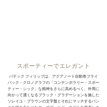
ッ
6
盤
仕
型
ィ
0:00
/
0:00
チ
時
。
上
の
リ
を
位
ホ
げ
ダ
ッ
搭
置
ワ
の
ー
プ
載
の
イ
コ
ク
の
し
6
ト
ン
ブ
特
た
0
夜
ト
ラ
許
フ
分
光
ラ
ウ
取
ラ
計
付
ス
ン
得
イ
、
ロ
ト
・
済
スポーティーでエレガント
バ
3
ー
を
コ
み
ッ
時
ズ
帯
ン
折
パテック フィリップは、アクアノート自動巻フライ
ク
位
ゴ
び
ポ
り
バック・クロノグラフの「コンテンポラリー・スポー
・
置
ー
た
ジ
畳
ティー・シック」な精神をさらに高めるべく、外周に
ク
の
ル
八
ッ
み
向かって濃くなるブラック・グラデーションを施した
ロ
日
ド
角
ト
式
ソレイユ・ブラウンの文字盤とそれにマッチするバン
ノ
付
植
形
・
バ