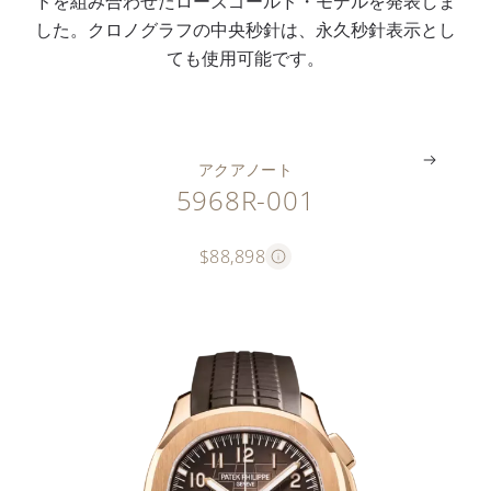
ドを組み合わせたローズゴールド・モデルを発表しま
グ
表
字
ベ
バ
ッ
した。クロノグラフの中央秒針は、永久秒針表示とし
ラ
示
数
ゼ
ン
ク
ても使用可能です。
フ
窓
字
ル
ド
ル
。
。
。
。
。
。
アクアノート
5968R-001
$88,898